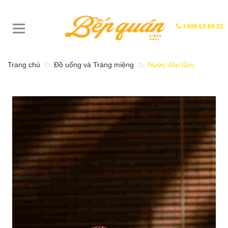
1900 63 69 32
Trang chủ
Đồ uống và Tráng miệng
Nước dâu tằm