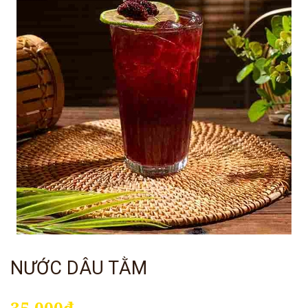
NƯỚC DÂU TẰM
35.000₫