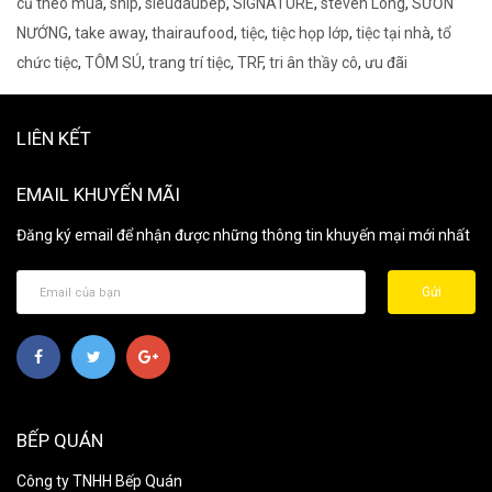
củ theo mùa
,
ship
,
sieudaubep
,
SIGNATURE
,
steven Long
,
SƯỜN
NƯỚNG
,
take away
,
thairaufood
,
tiệc
,
tiệc họp lớp
,
tiệc tại nhà
,
tổ
chức tiệc
,
TÔM SÚ
,
trang trí tiệc
,
TRF
,
tri ân thầy cô
,
ưu đãi
LIÊN KẾT
EMAIL KHUYẾN MÃI
Đăng ký email để nhận được những thông tin khuyến mại mới nhất
Gửi
BẾP QUÁN
Công ty TNHH Bếp Quán