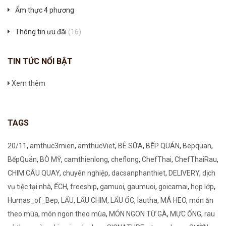
Ẩm thực 4 phương
Thông tin ưu đãi
(16)
TIN TỨC NỔI BẬT
Xem thêm
TAGS
20/11
,
amthuc3mien
,
amthucViet
,
BÊ SỮA
,
BẾP QUÁN
,
Bepquan
,
BếpQuán
,
BÒ MỸ
,
camthienlong
,
cheflong
,
ChefThai
,
ChefThaiRau
,
CHIM CÂU QUAY
,
chuyên nghiệp
,
dacsanphanthiet
,
DELIVERY
,
dịch
vụ tiệc tại nhà
,
ẾCH
,
freeship
,
gamuoi
,
gaumuoi
,
goicamai
,
họp lớp
,
Humas_of_Bep
,
LẨU
,
LẨU CHIM
,
LẨU ỐC
,
lautha
,
MÁ HEO
,
món ăn
theo mùa
,
món ngon theo mùa
,
MÓN NGON TỪ GÀ
,
MỰC ỐNG
,
rau