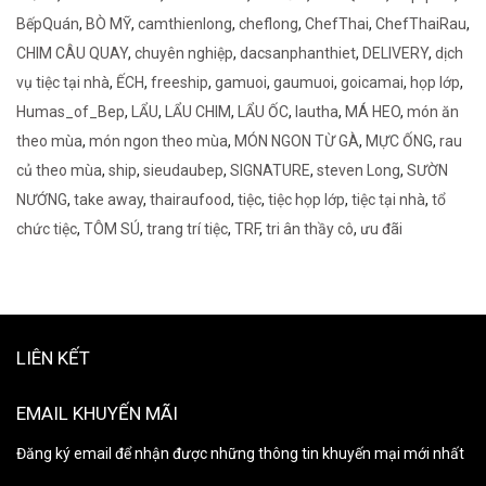
BếpQuán
,
BÒ MỸ
,
camthienlong
,
cheflong
,
ChefThai
,
ChefThaiRau
,
CHIM CÂU QUAY
,
chuyên nghiệp
,
dacsanphanthiet
,
DELIVERY
,
dịch
vụ tiệc tại nhà
,
ẾCH
,
freeship
,
gamuoi
,
gaumuoi
,
goicamai
,
họp lớp
,
Humas_of_Bep
,
LẨU
,
LẨU CHIM
,
LẨU ỐC
,
lautha
,
MÁ HEO
,
món ăn
theo mùa
,
món ngon theo mùa
,
MÓN NGON TỪ GÀ
,
MỰC ỐNG
,
rau
củ theo mùa
,
ship
,
sieudaubep
,
SIGNATURE
,
steven Long
,
SƯỜN
NƯỚNG
,
take away
,
thairaufood
,
tiệc
,
tiệc họp lớp
,
tiệc tại nhà
,
tổ
chức tiệc
,
TÔM SÚ
,
trang trí tiệc
,
TRF
,
tri ân thầy cô
,
ưu đãi
LIÊN KẾT
EMAIL KHUYẾN MÃI
Đăng ký email để nhận được những thông tin khuyến mại mới nhất