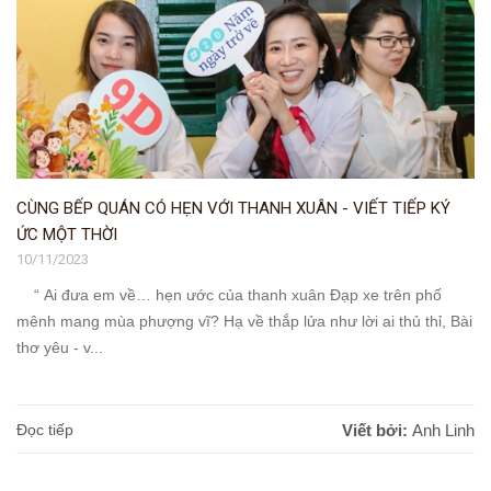
CÙNG BẾP QUÁN CÓ HẸN VỚI THANH XUÂN - VIẾT TIẾP KÝ
ỨC MỘT THỜI
10/11/2023
“ Ai đưa em về… hẹn ước của thanh xuân Đạp xe trên phố
mênh mang mùa phượng vĩ? Hạ về thắp lửa như lời ai thủ thỉ, Bài
thơ yêu - v...
Đọc tiếp
Viết bởi:
Anh Linh