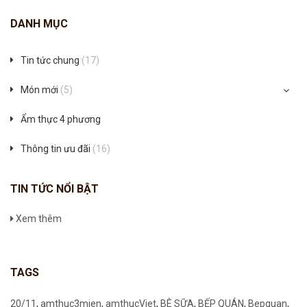
DANH MỤC
Tin tức chung
(17)
Món mới
(5)
Ẩm thực 4 phương
Thông tin ưu đãi
(16)
TIN TỨC NỔI BẬT
Xem thêm
TAGS
20/11
,
amthuc3mien
,
amthucViet
,
BÊ SỮA
,
BẾP QUÁN
,
Bepquan
,