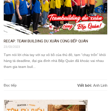
RECAP: TEAM BUILDING DU XUÂN CÙNG BẾP QUÁN
23/03/2023
Tạm nói lời chia tay với sự xô bồ của thủ đô, tạm “chạy trốn” khỏi
hàng tá deadline, đại gia đình nhà Bếp Quán đã khoác vai nhau
tham gia team buil...
Đọc tiếp
Viết bởi:
Anh Linh