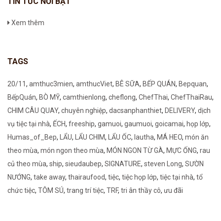
TIN TỨC NỔI BẬT
Xem thêm
TAGS
20/11
,
amthuc3mien
,
amthucViet
,
BÊ SỮA
,
BẾP QUÁN
,
Bepquan
,
BếpQuán
,
BÒ MỸ
,
camthienlong
,
cheflong
,
ChefThai
,
ChefThaiRau
,
CHIM CÂU QUAY
,
chuyên nghiệp
,
dacsanphanthiet
,
DELIVERY
,
dịch
vụ tiệc tại nhà
,
ẾCH
,
freeship
,
gamuoi
,
gaumuoi
,
goicamai
,
họp lớp
,
Humas_of_Bep
,
LẨU
,
LẨU CHIM
,
LẨU ỐC
,
lautha
,
MÁ HEO
,
món ăn
theo mùa
,
món ngon theo mùa
,
MÓN NGON TỪ GÀ
,
MỰC ỐNG
,
rau
củ theo mùa
,
ship
,
sieudaubep
,
SIGNATURE
,
steven Long
,
SƯỜN
NƯỚNG
,
take away
,
thairaufood
,
tiệc
,
tiệc họp lớp
,
tiệc tại nhà
,
tổ
chức tiệc
,
TÔM SÚ
,
trang trí tiệc
,
TRF
,
tri ân thầy cô
,
ưu đãi