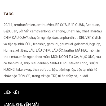
TAGS
20/11
,
amthuc3mien
,
amthucViet
,
BÊ SỮA
,
BẾP QUÁN
,
Bepquan
,
BếpQuán
,
BÒ MỸ
,
camthienlong
,
cheflong
,
ChefThai
,
ChefThaiRau
,
CHIM CÂU QUAY
,
chuyên nghiệp
,
dacsanphanthiet
,
DELIVERY
,
dịch
vụ tiệc tại nhà
,
ẾCH
,
freeship
,
gamuoi
,
gaumuoi
,
goicamai
,
họp lớp
,
Humas_of_Bep
,
LẨU
,
LẨU CHIM
,
LẨU ỐC
,
lautha
,
MÁ HEO
,
món ăn
theo mùa
,
món ngon theo mùa
,
MÓN NGON TỪ GÀ
,
MỰC ỐNG
,
rau
củ theo mùa
,
ship
,
sieudaubep
,
SIGNATURE
,
steven Long
,
SƯỜN
NƯỚNG
,
take away
,
thairaufood
,
tiệc
,
tiệc họp lớp
,
tiệc tại nhà
,
tổ
chức tiệc
,
TÔM SÚ
,
trang trí tiệc
,
TRF
,
tri ân thầy cô
,
ưu đãi
LIÊN KẾT
EMAIL KHUYẾN MÃI