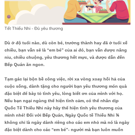
Tết Thiếu Nhi - Đủ yêu thương
Dù ở độ tuổi nào, dù còn bé, trưởng thành hay đã ở tuổi xế
chiều, bạn vẫn sẽ là “em bé” của ai đó, bạn vẫn được nâng
niu, chiều chuộng, yêu thương hết mực, và được dẫn đến
Bếp Quán ăn ngon.
Tạm gác lại bộn bề công việc, rời xa vòng xoay hối hả của
cuộc sống, dành tặng cho người bạn yêu thương món quà
đặc biệt để bày tỏ tình yêu, lòng biết ơn của mình với họ.
Nếu bạn ngại ngùng thể hiện tình cảm, có thể nhân dịp
Quốc Tế Thiếu Nhi này hãy thể hiện tình yêu thương của
mình nhé! Đối với
Bếp Quán
, Ngày Quốc tế Thiếu Nhi ⅙
không chỉ là ngày dành riêng cho các em nhỏ mà nó là ngày
đặc biệt dành cho các “em bé”- người mà bạn luôn muốn