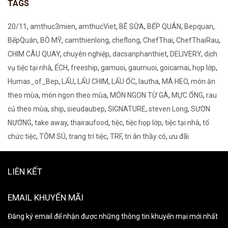
TAGS
20/11
,
amthuc3mien
,
amthucViet
,
BÊ SỮA
,
BẾP QUÁN
,
Bepquan
,
BếpQuán
,
BÒ MỸ
,
camthienlong
,
cheflong
,
ChefThai
,
ChefThaiRau
,
CHIM CÂU QUAY
,
chuyên nghiệp
,
dacsanphanthiet
,
DELIVERY
,
dịch
vụ tiệc tại nhà
,
ẾCH
,
freeship
,
gamuoi
,
gaumuoi
,
goicamai
,
họp lớp
,
Humas_of_Bep
,
LẨU
,
LẨU CHIM
,
LẨU ỐC
,
lautha
,
MÁ HEO
,
món ăn
theo mùa
,
món ngon theo mùa
,
MÓN NGON TỪ GÀ
,
MỰC ỐNG
,
rau
củ theo mùa
,
ship
,
sieudaubep
,
SIGNATURE
,
steven Long
,
SƯỜN
NƯỚNG
,
take away
,
thairaufood
,
tiệc
,
tiệc họp lớp
,
tiệc tại nhà
,
tổ
chức tiệc
,
TÔM SÚ
,
trang trí tiệc
,
TRF
,
tri ân thầy cô
,
ưu đãi
LIÊN KẾT
EMAIL KHUYẾN MÃI
Đăng ký email để nhận được những thông tin khuyến mại mới nhất