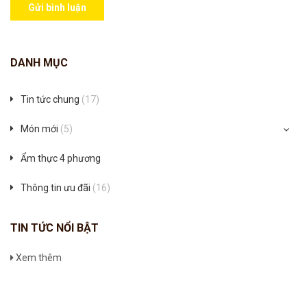
Gửi bình luận
DANH MỤC
Tin tức chung
(17)
Món mới
(5)
Ẩm thực 4 phương
Thông tin ưu đãi
(16)
TIN TỨC NỔI BẬT
Xem thêm